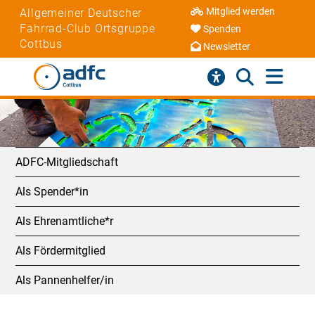
Mitglied werden
Allgemeiner Deutscher
Fahrrad-Club Ortsgruppe
Spenden
Cottbus
Newsletter
ADFC-Mitgliedschaft
Als Spender*in
Als Ehrenamtliche*r
Als Fördermitglied
Als Pannenhelfer/in